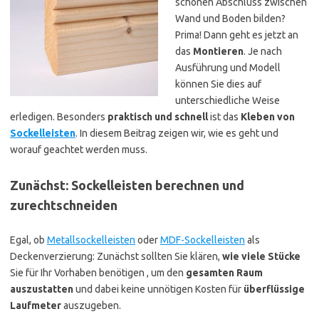
schönen Abschluss zwischen
Wand und Boden bilden?
Prima! Dann geht es jetzt an
das
Montieren
. Je nach
Ausführung und Modell
können Sie dies auf
unterschiedliche Weise
erledigen. Besonders
praktisch und schnell
ist das
Kleben von
Sockelleisten
. In diesem Beitrag zeigen wir, wie es geht und
worauf geachtet werden muss.
Zunächst: Sockelleisten berechnen und
zurechtschneiden
Egal, ob
Metallsockelleisten
oder
MDF-Sockelleisten
als
Deckenverzierung: Zunächst sollten Sie klären,
wie viele Stücke
Sie für Ihr Vorhaben benötigen , um den
gesamten Raum
auszustatten
und dabei keine unnötigen Kosten für
überflüssige
Laufmeter
auszugeben.