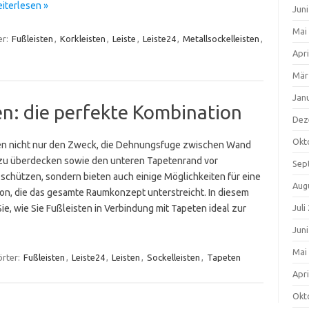
iterlesen »
Jun
Mai
er:
Fußleisten
,
Korkleisten
,
Leiste
,
Leiste24
,
Metallsockelleisten
,
Apri
Mär
Jan
n: die perfekte Kombination
Dez
Okt
len nicht nur den Zweck, die Dehnungsfuge zwischen Wand
u überdecken sowie den unteren Tapetenrand vor
Sep
schützen, sondern bieten auch einige Möglichkeiten für eine
Aug
on, die das gesamte Raumkonzept unterstreicht. In diesem
Sie, wie Sie Fußleisten in Verbindung mit Tapeten ideal zur
Juli
Jun
Mai
rter:
Fußleisten
,
Leiste24
,
Leisten
,
Sockelleisten
,
Tapeten
Apri
Okt