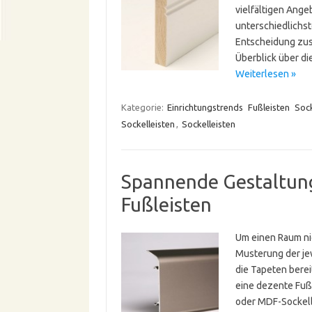
vielfältigen Ange
unterschiedlichst
Entscheidung zus
Überblick über di
Weiterlesen »
Kategorie:
Einrichtungstrends
Fußleisten
Sock
Sockelleisten
,
Sockelleisten
Spannende Gestaltun
Fußleisten
Um einen Raum nic
Musterung der je
die Tapeten berei
eine dezente Fußl
oder MDF-Sockell