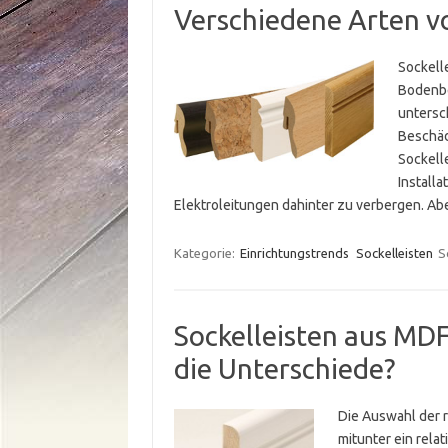
Verschiedene Arten vo
Sockell
Bodenbe
untersc
Beschäd
Sockell
Installa
Elektroleitungen dahinter zu verbergen. Ab
Kategorie:
Einrichtungstrends
Sockelleisten
S
Sockelleisten aus MDF
die Unterschiede?
Die Auswahl der r
mitunter ein rel