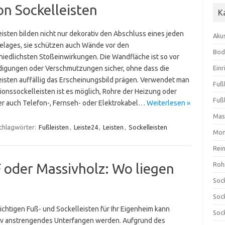
n Sockelleisten
K
eisten bilden nicht nur dekorativ den Abschluss eines jeden
Aku
lages, sie schützen auch Wände vor den
Bod
hiedlichsten Stoßeinwirkungen. Die Wandfläche ist so vor
igungen oder Verschmutzungen sicher, ohne dass die
Ein
eisten auffällig das Erscheinungsbild prägen. Verwendet man
Fuß
tionssockelleisten ist es möglich, Rohre der Heizung oder
Fuß
er auch Telefon-, Fernseh- oder Elektrokabel…
Weiterlesen »
Mas
chlagwörter:
Fußleisten
,
Leiste24
,
Leisten
,
Sockelleisten
Mon
Rei
 oder Massivholz: Wo liegen
Roh
Sock
Sock
ichtigen Fuß- und Sockelleisten für Ihr Eigenheim kann
Sock
ativ anstrengendes Unterfangen werden. Aufgrund des