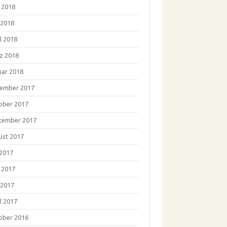
i 2018
 2018
l 2018
z 2018
uar 2018
ember 2017
ober 2017
tember 2017
ust 2017
 2017
i 2017
 2017
l 2017
ober 2016