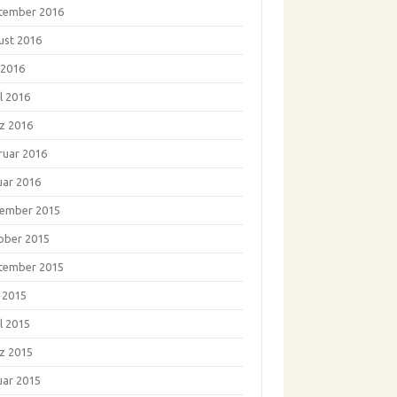
tember 2016
ust 2016
 2016
l 2016
z 2016
ruar 2016
uar 2016
ember 2015
ober 2015
tember 2015
i 2015
l 2015
z 2015
uar 2015