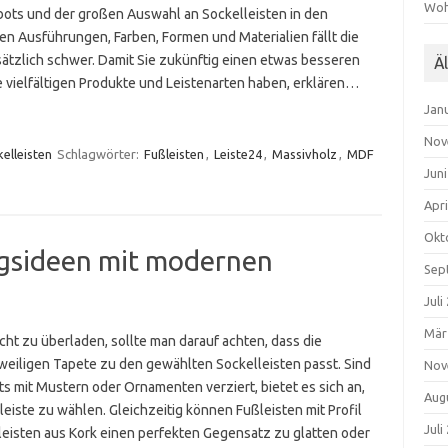
Woh
bots und der großen Auswahl an Sockelleisten in den
en Ausführungen, Farben, Formen und Materialien fällt die
ätzlich schwer. Damit Sie zukünftig einen etwas besseren
Ä
e vielfältigen Produkte und Leistenarten haben, erklären…
Jan
Nov
elleisten
Schlagwörter:
Fußleisten
,
Leiste24
,
Massivholz
,
MDF
Jun
Apri
Okt
gsideen mit modernen
Sep
Juli
Mär
ht zu überladen, sollte man darauf achten, dass die
weiligen Tapete zu den gewählten Sockelleisten passt. Sind
Nov
ts mit Mustern oder Ornamenten verziert, bietet es sich an,
Aug
eiste zu wählen. Gleichzeitig können Fußleisten mit Profil
Juli
eisten aus Kork einen perfekten Gegensatz zu glatten oder