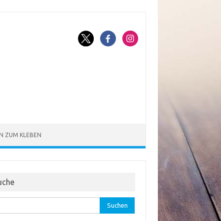
N ZUM KLEBEN
uche
hen
: