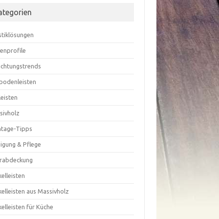
ategorien
stiklösungen
enprofile
richtungstrends
bodenleisten
leisten
sivholz
tage-Tipps
nigung & Pflege
rabdeckung
elleisten
elleisten aus Massivholz
elleisten für Küche