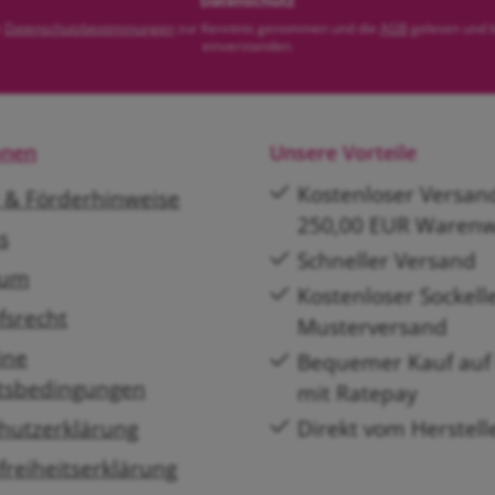
Datenschutz
e
Datenschutzbestimmungen
zur Kenntnis genommen und die
AGB
gelesen und b
einverstanden.
onen
Unsere Vorteile
Kostenloser Versan
e & Förderhinweise
250,00 EUR Warenw
s
Schneller Versand
sum
Kostenloser Sockell
fsrecht
Musterversand
ine
Bequemer Kauf auf
tsbedingungen
mit Ratepay
hutzerklärung
Direkt vom Herstell
freiheitserklärung