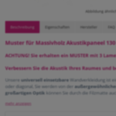
Abbildung ähnlic
Beschreibung
Eigenschaften
Hersteller
FAQ
Muster für Massivholz Akustikpaneel 130
ACHTUNG! Sie erhalten ein MUSTER mit 3 Lamell
Verbessern Sie die Akustik Ihres Raumes und
Unsere
universell einsetzbare
Wandverkleidung ist ein
oder diagonal, Sie werden von der
außergewöhnliche
großartigen Optik
können Sie durch die Filzmatte au
montieren
können. Bei der Montage sind Ihrer
Kreati
Daten im Überblick: