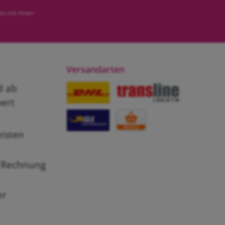
in mit ihnen
Versandarten
d ab
ert
DHL
transline LOGISTIK
eisten
GLS
Abholung
 Rechnung
er