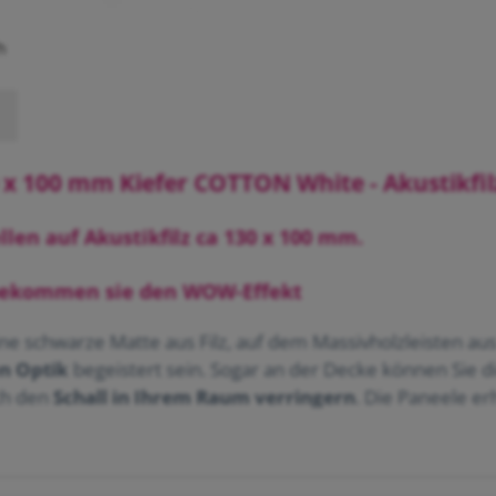
h
 x 100 mm Kiefer COTTON White - Akustikfi
en auf Akustikfilz ca 130 x 100 mm.
 bekommen sie den WOW-Effekt
e schwarze Matte aus Filz, auf dem Massivholzleisten aus K
n Optik
begeistert sein. Sogar an der Decke können Sie d
ch den
Schall in Ihrem Raum verringern
. Die Paneele er
vität
keine Grenzen gesetzt.