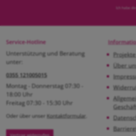
Ich habe di
Service-Hotline
Informati
Unterstützung und Beratung
Projekt
unter:
Über un
0355 121005015
Impres
Montag - Donnerstag 07:30 -
Widerru
18:00 Uhr
Allgeme
Freitag 07:30 - 15:30 Uhr
Geschäf
Oder über unser
Kontaktformular
.
Datensc
Barriere
Vertrag widerrufen