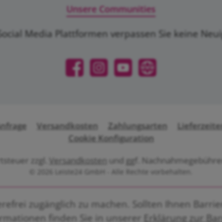
Unsere Communities
ocial Media Plattformen verpassen Sie keine Neu
Facebook
Instagram
YouTube
Website
Anfrage
Versandkosten
Zahlungsarten
Lieferzeite
Cookie Konfiguration
rtsteuer zzgl.
Versandkosten
und ggf. Nachnahmegebühren
© 2026 Leiste24 GmbH - Alle Rechte vorbehalten.
efrei zugänglich zu machen. Sollten Ihnen Barriere
ormationen finden Sie in unserer
Erklärung zur Bar