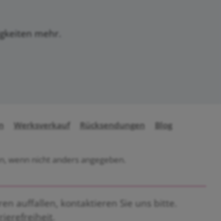
igkeiten mehr.
n
Werksverkauf
Rücksendungen
Blog
, wenn nicht anders angegeben.
n auffallen, kontaktieren Sie uns bitte.
rierefreiheit
.