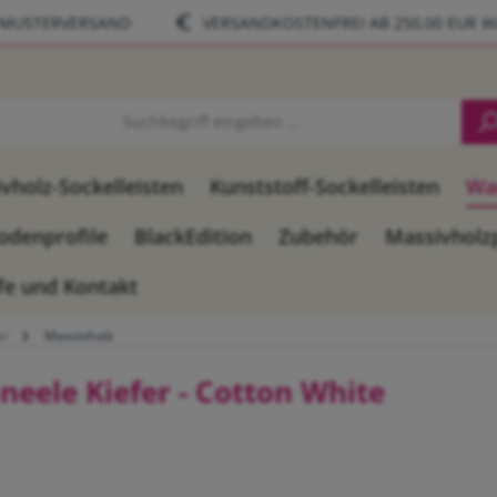
-MUSTERVERSAND
VERSANDKOSTENFREI AB 250,00 EUR 
vholz-Sockelleisten
Kunststoff-Sockelleisten
Wa
odenprofile
BlackEdition
Zubehör
Massivholz
fe und Kontakt
er
Massivholz
eele Kiefer - Cotton White