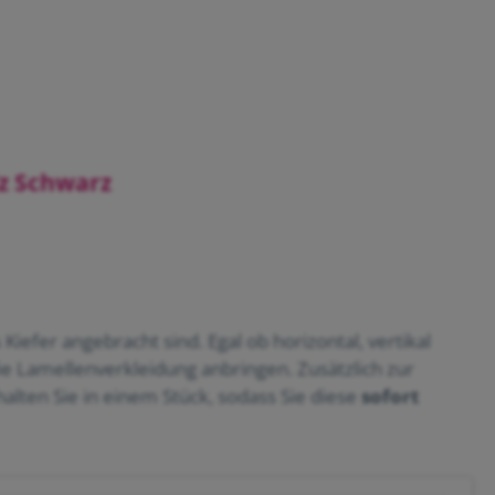
lz Schwarz
iefer angebracht sind. Egal ob horizontal, vertikal
ie Lamellenverkleidung anbringen. Zusätzlich zur
halten Sie in einem Stück, sodass Sie diese
sofort