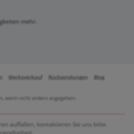
igkeiten mehr.
n
Werksverkauf
Rücksendungen
Blog
, wenn nicht anders angegeben.
n auffallen, kontaktieren Sie uns bitte.
rierefreiheit
.