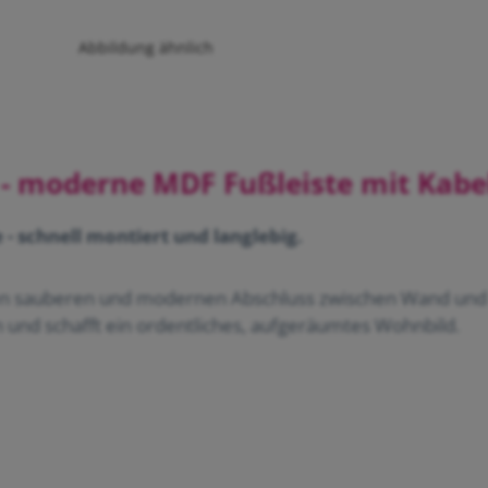
Abbildung ähnlich
 - moderne MDF Fußleiste mit Kabe
schnell montiert und langlebig.
nen sauberen und modernen Abschluss zwischen Wand un
en und schafft ein ordentliches, aufgeräumtes Wohnbild.