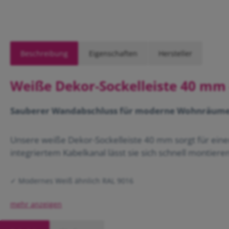
Beschreibung
Eigenschaften
Hersteller
Weiße Dekor-Sockelleiste 40 mm
Sauberer Wandabschluss für moderne Wohnräume - 
Unsere weiße Dekor-Sockelleiste 40 mm sorgt für ei
integriertem Kabelkanal lässt sie sich schnell montier
✓ Modernes Weiß ähnlich RAL 9016
✓ Einfache Clipmontage ohne sichtbare Verschraubung
✓ Integrierter Kabelkanal für unsichtbare Kabelführung
✓ Schräge Form mit reduzierter Staubkante
✓ Hochwertige und kratzbeständige Dekoroberfläche