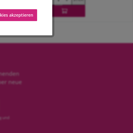
kies akzeptieren
rb
In den Warenkorb
äche ist pflegeleicht, kratzbeständig und für den
 weniger Staub auf der Oberseite ablagert.
inenden
ber neue
e
und