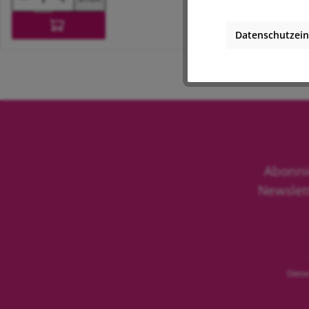
späteren Änderungen.
Datenschutzein
In den Warenkorb
In
Hochwertige Verarbeitung für langlebige Ergeb
Die stabile MDF-Trägerplatte sorgt für Formstabilität 
täglichen Einsatz geeignet. Durch die leicht schräge F
Für die Montage empfohlen
Abonni
Passendes Zubehör sorgt für eine saubere Montage und
Newslet
Innenecken
Außenecken
Verbinder
Endkappen Links
Diese
Endkappen Rechts
Befestigungs-Clips