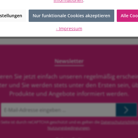
Informationen
.
stellungen
Nur funktionale Cookies akzeptieren
Alle Coo
 den Warenkorb
In den Warenko
nisse
- Impressum
und eine hochwertige Verarbeitung. Die robuste Dekoroberfl
orm entsteht zudem eine kleinere Staubkante, wodurch sich
Newsletter
eren Sie jetzt einfach unseren regelmäßig ersche
 einen perfekten Abschluss der Sockelleisten.
ter und Sie werden stets unter den Ersten sein, ü
Produkte und Angebote informiert werden.
E-
Mail-
Adresse
 Seite ist durch reCAPTCHA geschützt und es gelten die
Datenschutzrichtlini
*
Nutzungsbedingungen
.