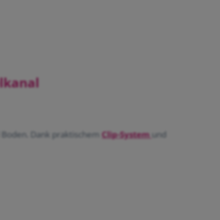
lkanal
d Boden. Dank praktischem
Clip-System
und