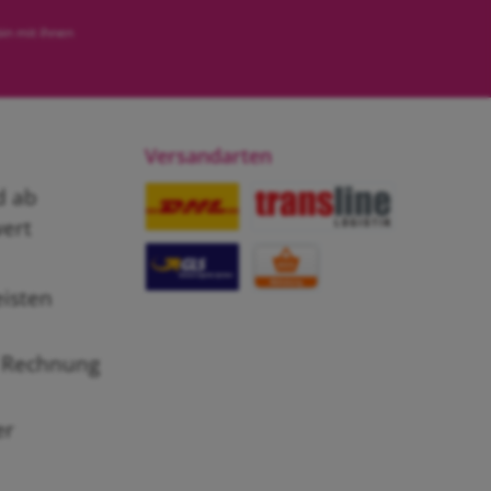
in mit ihnen
Versandarten
efestigungs-Set
montiert werden.
d ab
ert
DHL
transline LOGISTIK
eisten
GLS
Abholung
 Rechnung
er