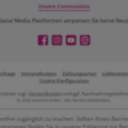
Unsere Communities
ocial Media Plattformen verpassen Sie keine Neu
Facebook
Instagram
YouTube
Website
Anfrage
Versandkosten
Zahlungsarten
Lieferzeite
Cookie Konfiguration
rtsteuer zzgl.
Versandkosten
und ggf. Nachnahmegebühren
© 2026 Leiste24 GmbH - Alle Rechte vorbehalten.
efrei zugänglich zu machen. Sollten Ihnen Barriere
ormationen finden Sie in unserer
Erklärung zur Bar