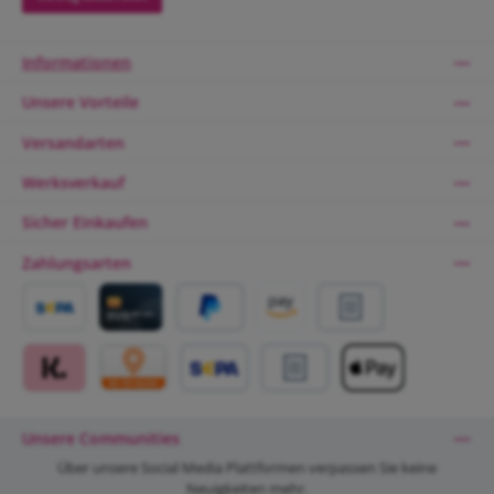
Informationen
Unsere Vorteile
Versandarten
Werksverkauf
Sicher Einkaufen
Zahlungsarten
Vorkasse Banküberweisung
Kreditkarte
PayPal
Amazon Pay
Rechnungskauf über Ratep
Klarna
Kartenzahlung vor Ort
SEPA Lastschrift
Rechnung
Apple Pay
Unsere Communities
Über unsere Social Media Plattformen verpassen Sie keine
Neuigkeiten mehr.