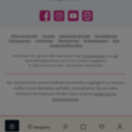
Facebook
Instagram
YouTube
Website
Hilfe und Kontakt
Kontakt
Individuelle Anfrage
Versandkosten
Zahlungsarten
Lieferzeiten
Werksverkauf
Rücksendungen
Blog
Cookie Konfiguration
Alle Preise inkl. gesetzl. Mehrwertsteuer zzgl.
Versandkosten
und ggf.
Nachnahmegebühren, wenn nicht anders angegeben.
© 2026 Leiste24 GmbH - Alle Rechte vorbehalten.
Wir sind bemüht, unsere Website barrierefrei zugänglich zu machen.
Sollten Ihnen Barrieren auffallen, kontaktieren Sie uns bitte.
Weitere Informationen finden Sie in unserer
Erklärung zur
Barrierefreiheit
.
Werkzeugleiste anzeigen
Warenkorb enthält 0 Positione
Du hast 0 Produkt
Navigation