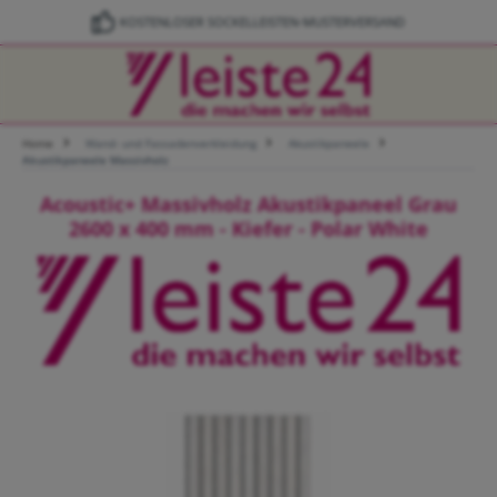
Zum Hauptinhalt springen
KOSTENLOSER SOCKELLEISTEN-MUSTERVERSAND
Home
Wand- und Fassadenverkleidung
Akustikpaneele
Akustikpaneele Massivholz
Acoustic+ Massivholz Akustikpaneel Grau
2600 x 400 mm - Kiefer - Polar White
Bildergalerie überspringen