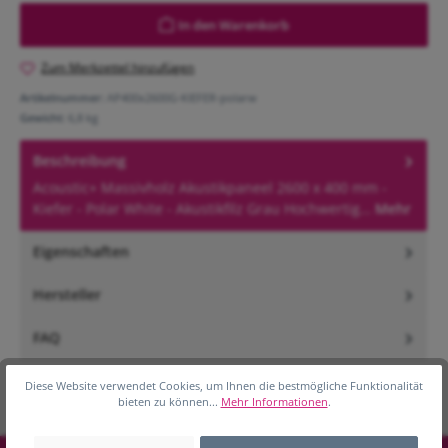
In den Warenkorb
Zum Merkzettel hinzufügen
Artikelnummer:
AP400x2600G-KIEFER-polarw
Gewicht:
6,8 kg
Beschreibung
Acoustic+ Massivholz Akustikpaneel 2600 x 400 mm -
Kiefer - Polar White - Akustikfilz Grau Hochwertig…
Mehr
Eigenschaften
Hersteller
FAQ
Diese Website verwendet Cookies, um Ihnen die bestmögliche Funktionalität
bieten zu können...
Mehr Informationen
.